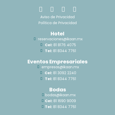
F
I
T
L
a
n
i
i
Aviso de Privacidad
c
s
k
n
Política de Privacidad
e
t
t
k
Hotel
b
a
o
e
reservaciones@ikaan.mx
o
g
k
d
Cel:
81 8176 4075
o
r
i
Tel:
81 8344 7761
k
a
n
m
Eventos Empresariales
empresas@ikaan.mx
Cel:
81 3092 2240
Tel:
81 8344 7761
Bodas
bodas@ikaan.mx
Cel:
81 1690 9009
Tel:
81 8344 7761