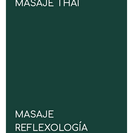
MASAJE THAI
Estimula la circulación sanguínea y fortalece el
sistema inmunológico a través de presiones
precisas en puntos reflejos del cuerpo. Regula el
funcionamiento de tus órganos, favorece la
eliminación de toxinas y restaura tus niveles de
energía vital, llevándote a un profundo estado de
paz mental y armonía interior.
30 minutos.
Duración:
MASAJE
CONOCE MÁS
REFLEXOLOGÍA