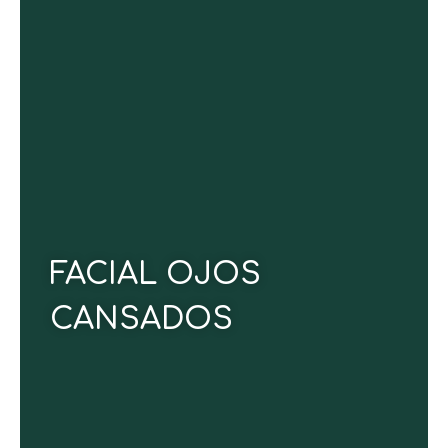
Rejuvenece tu mirada y devuelve luminosidad al
contorno de tus ojos mientras reduces signos de
fatiga, líneas finas y tensión acumulada. Un
tratamiento revitalizante que refresca, alisa y
despierta tu expresión de forma inmediata.
CONOCE MÁS
FACIAL OJOS
CANSADOS