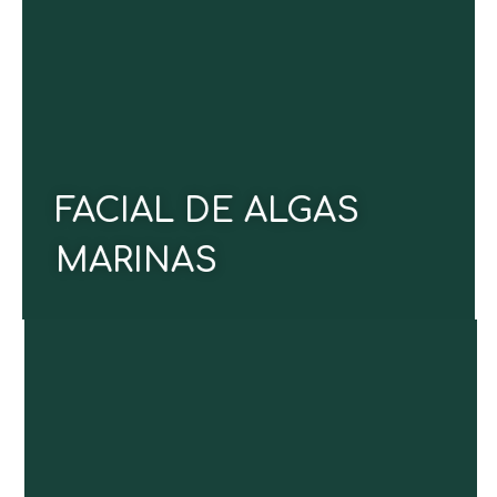
Un tratamiento purificante y revitalizante que
aprovecha los nutrientes y minerales de las algas
marinas para eliminar toxinas, limpiar
profundamente las impurezas y prevenir la
aparición de manchas. Deja tu piel luminosa,
equilibrada y visiblemente renovada.
CONOCE MÁS
FACIAL DE ALGAS
MARINAS
Un tratamiento restaurador que utiliza el poder
terapéutico del agua para aliviar contracturas