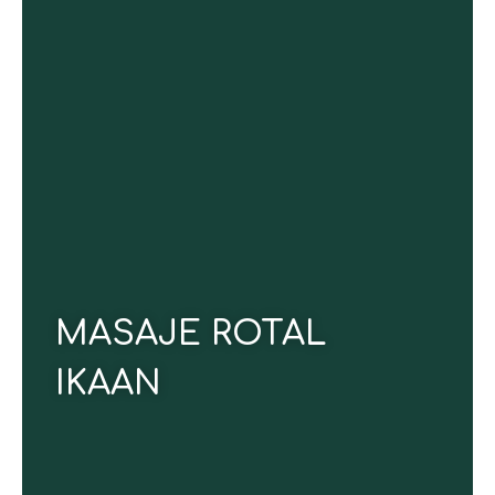
Un masaje de cuerpo completo con movimientos
largos, fluidos y envolventes que liberan la tensión
acumulada, alivian músculos adoloridos y restauran
el equilibrio natural de tu cuerpo. Una experiencia
profundamente relajante diseñada para reducir el
estrés y elevar tu bienestar global.
CONOCE MÁS
MASAJE ROTAL
IKAAN