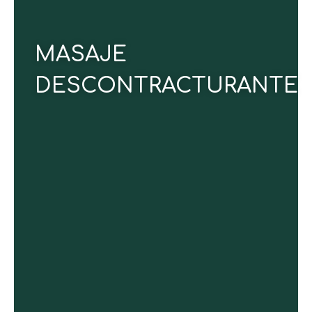
30 min y 50 min
MASAJE
CONOCE MÁS
DESCONTRACTURANTE
Reactiva la microcirculación, disminuye la
sensación de pesadez y reduce la retención de
líquidos. Su técnica especializada tonifica la
musculatura y aporta un alivio inmediato, dejando
tus piernas ligeras y renovadas.
Duraciones:
30 min y 45 min