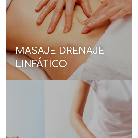
eliminar líquidos retenidos y depurar
para
acumuladas en los tejidos. Su técnica
toxinas
suave y rítmica favorece la desinflamación, mejora
la sensación de ligereza y promueve un bienestar
integral.
CONOCE MÁS
MASAJE DRENAJE
LINFÁTICO
Un tratamiento corporal intensivo diseñado
reducir grasa localizada, mejorar la
para
circulación y moldear visiblemente el contorno
A través de técnicas firmes y
.
de tu figura