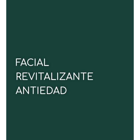
Reduce visiblemente los signos de la edad con un
tratamiento que reafirma, hidrata en profundidad y
devuelve la vitalidad a tu piel. Disfruta un rostro más
firme, luminoso y juvenil gracias a esta experiencia
de renovación absoluta.
FACIAL
CONOCE MÁS
REVITALIZANTE
ANTIEDAD