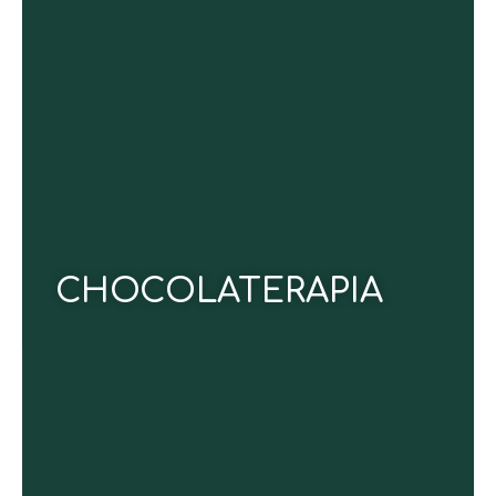
Un ritual sensorial que utiliza cacao puro para
exfoliar suavemente, eliminar células muertas e
hidratar profundamente tu piel. Disfruta sus
propiedades antioxidantes mientras renuevas tu
cuerpo, relajas tu mente y elevas tu bienestar en
cada aplicación.
CONOCE MÁS
CHOCOLATERAPIA