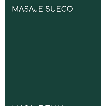
CONOCE MÁS
MASAJE SUECO
Restablece la armonía del cuerpo mediante
estiramientos profundos y presiones rítmicas que
liberan la tensión acumulada. Mejora la postura,
revitaliza el sistema nervioso y reduce
significativamente el estrés, brindando una
sensación de ligereza y renovación integral.
CONOCE MÁS