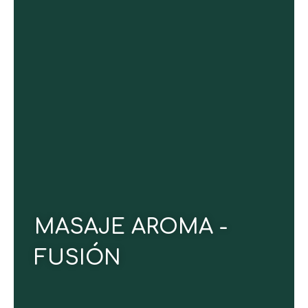
Un ritual corporal completo, de cabeza a pies, que
combina aromaterapia con aceites esenciales
premium, suaves estiramientos y respiración
diafragmática guiada. Esta experiencia integral
libera tensión profunda, armoniza tu energía y eleva
tu bienestar físico y emocional.
80 minutos.
Duración:
CONOCE MÁS
MASAJE AROMA -
FUSIÓN