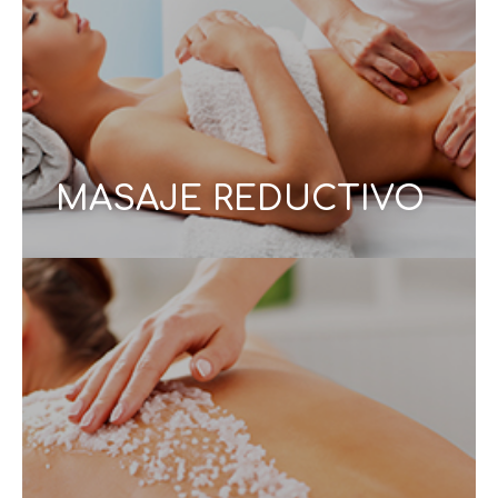
precisas, este masaje ayuda a tonificar, estilizar y
afinar zonas específicas del cuerpo, ofreciendo
resultados progresivos y una sensación inmediata
de ligereza.
CONOCE MÁS
MASAJE REDUCTIVO
Un tratamiento corporal refinado que combina
exfoliación profunda y técnicas de masaje
Al
.
renovar, suavizar y tonificar tu piel
para
eliminar células muertas y estimular la circulación,
tu piel recupera su luminosidad natural, quedando
tersa, hidratada y llena de vida.