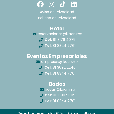
F
I
T
L
a
n
i
i
Aviso de Privacidad
c
s
k
n
Política de Privacidad
e
t
t
k
Hotel
b
a
o
e
reservaciones@ikaan.mx
o
g
k
d
Cel:
81 8176 4075
o
r
i
Tel:
81 8344 7761
k
a
n
m
Eventos Empresariales
empresas@ikaan.mx
Cel:
81 3092 2240
Tel:
81 8344 7761
Bodas
bodas@ikaan.mx
Cel:
81 1690 9009
Tel:
81 8344 7761
Derechos reservados © 2026 ikaan | villa spa