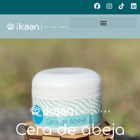
Ir
F
I
T
L
al
a
n
i
i
c
s
k
n
contenido
e
t
t
k
b
a
o
e
o
g
k
d
o
r
i
k
a
n
m
Cera de abeja