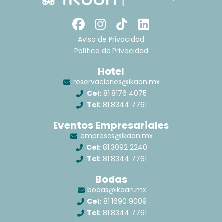
F
I
T
L
a
n
i
i
Aviso de Privacidad
c
s
k
n
Política de Privacidad
e
t
t
k
Hotel
b
a
o
e
reservaciones@ikaan.mx
o
g
k
d
Cel:
81 8176 4075
o
r
i
Tel:
81 8344 7761
k
a
n
m
Eventos Empresariales
empresas@ikaan.mx
Cel:
81 3092 2240
Tel:
81 8344 7761
Bodas
bodas@ikaan.mx
Cel:
81 1690 9009
Tel:
81 8344 7761