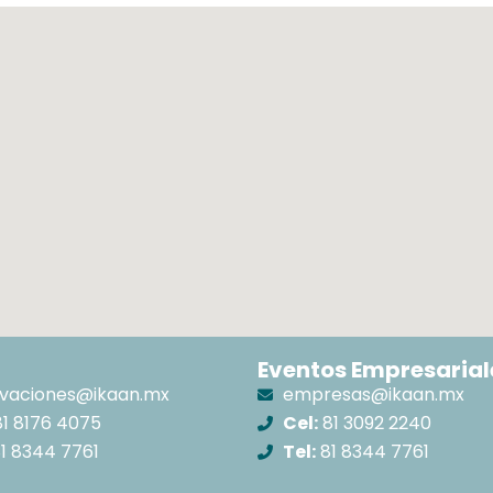
Eventos Empresarial
rvaciones@ikaan.mx
empresas@ikaan.mx
1 8176 4075
Cel:
81 3092 2240
1 8344 7761
Tel:
81 8344 7761