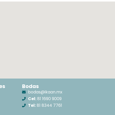
es
Bodas
bodas@ikaan.mx
Cel:
81 1690 9009
Tel:
81 8344 7761